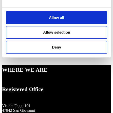
Next
Allow all
Cereria Terenzi per il secondo anno
Allow selection
premiata da Industria Felix
Deny
WHERE WE ARE
Registered Office
Via dei Faggi 101
47842 San Giovanni