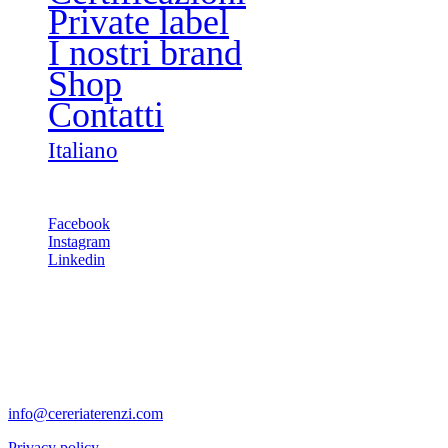
Private label
I nostri brand
Shop
Contatti
Italiano
Follow us
Facebook
Instagram
Linkedin
Contact us
Via Bizet snc
47841 Cattolica (RN) – Italy
Ph. +39 0541 820311
Fax +39 0541.820312
info@cereriaterenzi.com
Privacy policy